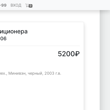
-99
ВХОД
0
диционера
006
5200
₽
ех., Минивэн, черный, 2003 г.в.