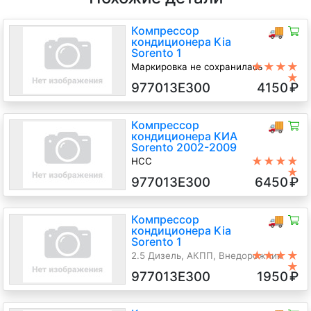
Компрессор
🚚
кондиционера Kia
Sorento 1
★★★★
Маркировка не сохранилась
★
2.5 Дизель, МКПП, Внедорожник
977013E300
4150
₽
5дв., 2003 г.в.
Компрессор
🚚
кондиционера КИА
Sorento 2002-2009
★★★★
HCC
★
D4CB 2.5 Дизель CRDi, 5-ст.мех
977013E300
6450
₽
4х4, Джип (5-дверный), черный,
2004 г.в.
Компрессор
🚚
кондиционера Kia
Sorento 1
★★★★
2.5 Дизель, АКПП, Внедорожник
★
5дв., 2004 г.в.
977013E300
1950
₽