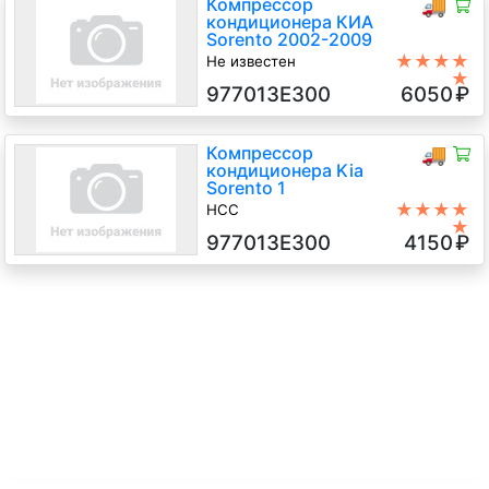
Компрессор
🚚
кондиционера КИА
Sorento 2002-2009
★★★★
Не известен
★
D4CB 2.5 Дизель, автомат 4х4,
977013E300
6050
₽
Джип (5-дверный), серебристый,
2003 г.в.
Компрессор
🚚
кондиционера Kia
Sorento 1
★★★★
HCC
★
2.5 Дизель, АКПП, Внедорожник
977013E300
4150
₽
5дв., 2003 г.в.