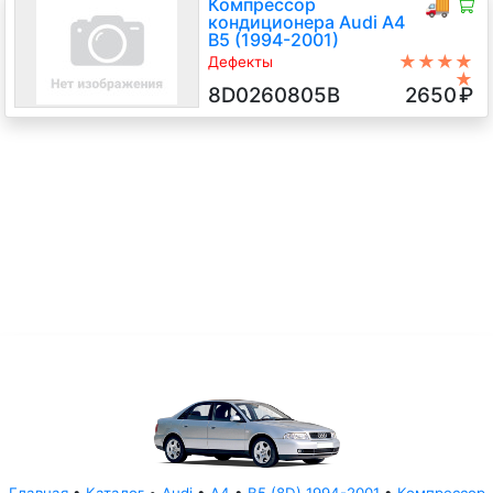
Компрессор
🚚
кондиционера Audi A4
B5 (1994-2001)
★★★★
Дефекты
★
Шумит подшипник, наличие
8D0260805B
2650
₽
дефекта
1.6 i Бензин, 1998