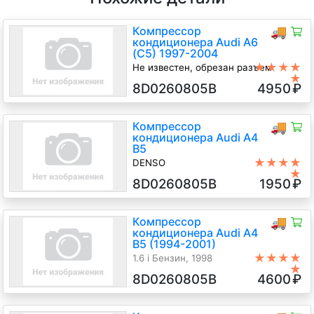
Компрессор
🚚
кондиционера Audi A6
(C5) 1997-2004
★★★★
Не известен, обрезан разъем
★
AML 2.4 Бензин Инжектор,
8D0260805B
4950
₽
вариатор, Седан, черный, 2000 г.в.
Компрессор
🚚
кондиционера Audi A4
B5
★★★★
DENSO
★
1.6 Бензин, АКПП, Седан, 1997 г.в.
8D0260805B
1950
₽
Компрессор
🚚
кондиционера Audi A4
B5 (1994-2001)
★★★★
1.6 i Бензин, 1998
★
8D0260805B
4600
₽