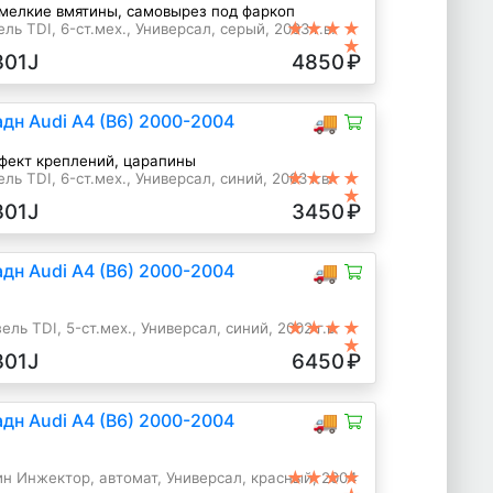
мелкие вмятины, самовырез под фаркоп
★★★★
ель TDI, 6-ст.мех., Универсал, серый, 2003 г.в.
★
301J
4850
₽
дн Audi A4 (B6) 2000-2004
🚚
ефект креплений, царапины
★★★★
ель TDI, 6-ст.мех., Универсал, синий, 2003 г.в.
★
301J
3450
₽
дн Audi A4 (B6) 2000-2004
🚚
★★★★
ель TDI, 5-ст.мех., Универсал, синий, 2002 г.в.
★
301J
6450
₽
дн Audi A4 (B6) 2000-2004
🚚
★★★★
ин Инжектор, автомат, Универсал, красный, 2004