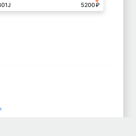
★
301J
5200
₽
й