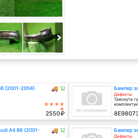
B6 (2001-2004)
🚚
Бампер за
Дефекты
Треснута г
★★★★
комплекту
★
Универсал,
2550
₽
8E9807
udi A4 B6 (2001-
🚚
Бампер за
Дефекты