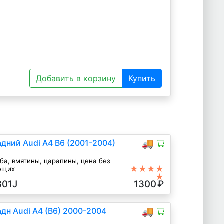
Добавить в корзину
Купить
дний Audi A4 B6 (2001-2004)
🚚
уба, вмятины, царапины, цена без
★★★★
ющих
★
 серый, 2004
301J
1300
₽
дн Audi A4 (B6) 2000-2004
🚚