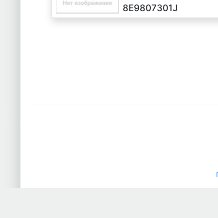
2001 г.в.
8E9807301J