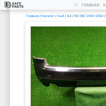
ГЛАВНАЯ
К
Главная
/
Каталог
/
Audi
/
A4
/
B6 (8E) 2000-2004