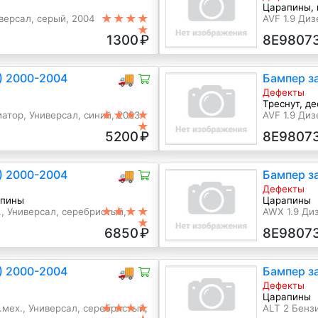
Царапины, 
★★★★
иверсал, серый, 2004
AVF 1.9 Диз
★
1300
₽
8E9807
6) 2000-2004
🚚
Бампер за
Дефекты
Треснут, д
★★★★
атор, Универсал, синий, 2003
AVF 1.9 Диз
★
5200
₽
8E9807
6) 2000-2004
🚚
Бампер за
Дефекты
апины
Царапины
★★★★
., Универсал, серебристый,
AWX 1.9 Диз
★
6850
₽
8E9807
6) 2000-2004
🚚
Бампер за
Дефекты
Царапины
★★★★
.мех., Универсал, серебристый,
ALT 2 Бенз