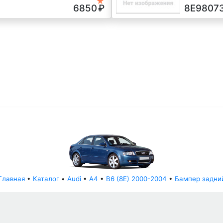
★
г.в.
6850
₽
8E9807
Главная
•
Каталог
•
Audi
•
A4
•
B6 (8E) 2000-2004
•
Бампер задни
© АвторазборНН 2022