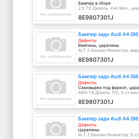
Бампер в сборе
2.5 TD Дизель, 4x4 Мех., ун
8E9807301J
Бампер задн Audi A4 (B
Дефекты
Вмятины, царапины
ALT 2 Бензин Инжектор, вари
г.в.
8E9807301J
Бампер задн Audi A4 (B
Дефекты
Самовырез под фаркоп, цар
AWX 1.9 Дизель TDI, 5-ст.мех
2003 г.в.
8E9807301J
Бампер задн Audi A4 (B
Дефекты
Царапины
ALT 2 Бензин Инжектор, 5-ст