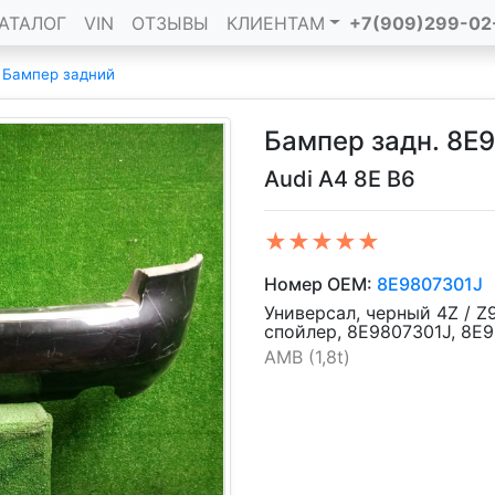
АТАЛОГ
VIN
ОТЗЫВЫ
КЛИЕНТАМ
+7(909)299-02
/
Бампер задний
Бампер задн. 8E
Audi A4 8E B6
★★★★★
Номер OEM:
8E9807301J
Универсал, черный 4Z / Z9
спойлер, 8E9807301J, 8E
AMB (1,8t)