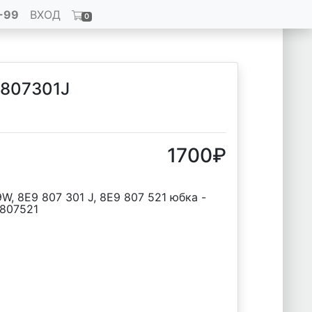
-99
ВХОД
0
9807301J
1700
₽
W, 8E9 807 301 J, 8E9 807 521 юбка -
9807521