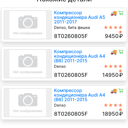
Компрессор
🚚
кондиционера Audi A5
2011-2017
★★★★
Denso, бита фишка
★
CGL 2 Дизель TDI, 6-ст.мех.,
8T0260805F
9450
₽
Хэтчбэк 5 дв., серебристый, 2013
г.в.
Компрессор
🚚
кондиционера Audi A4
(B8) 2011-2015
★★★★
Denso
★
CJCD 2 Дизель TDI, 6-ст.мех.,
8T0260805F
14950
₽
Седан, белый, 2014 г.в.
Компрессор
🚚
кондиционера Audi A4
(B8) 2011-2015
★★★★
Denso
★
CJCA 2 Дизель TDI, вариатор,
8T0260805F
18950
₽
Седан, серый, 2013 г.в.