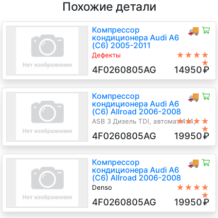
Похожие детали
Компрессор
🚚
кондиционера Audi A6
(C6) 2005-2011
★★★★
Дефекты
★
Скол отвода
4F0260805AG
14950
₽
BPP 2.7 Дизель TDI, автомат 4х4,
Седан, серебристый, 2006 г.в.
Компрессор
🚚
кондиционера Audi A6
(C6) Allroad 2006-2008
★★★★
ASB 3 Дизель TDI, автомат 4х4,
★
Универсал, синий, 2006 г.в.
4F0260805AG
19950
₽
Компрессор
🚚
кондиционера Audi A6
(C6) Allroad 2006-2008
★★★★
Denso
★
BPP 2.7 Дизель TDI, автомат 4х4,
4F0260805AG
19950
₽
Универсал, серый, 2007 г.в.