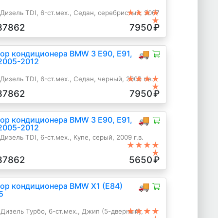
★★★★
Дизель TDI, 6-ст.мех., Седан, серебристый, 2007
★
87862
7950
₽
ор кондиционера BMW 3 E90, E91,
🚚
 2005-2012
★★★★
изель TDI, 6-ст.мех., Седан, черный, 2008 г.в.
★
87862
7950
₽
ор кондиционера BMW 3 E90, E91,
🚚
 2005-2012
изель TDI, 6-ст.мех., Купе, серый, 2009 г.в.
★★★★
★
87862
5650
₽
ор кондиционера BMW X1 (E84)
🚚
5
★★★★
Дизель Турбо, 6-ст.мех., Джип (5-дверный),