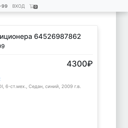
-99
ВХОД
0
диционера 64526987862
09
4300
₽
2
, 6-ст.мех., Седан, синий, 2009 г.в.