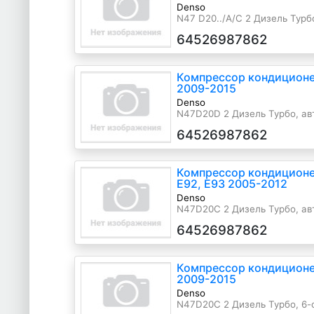
Denso
N47 D20../A/C 2 Дизель Турбо
г.в.
64526987862
Компрессор кондиционе
2009-2015
Denso
N47D20D 2 Дизель Турбо, ав
серый, 2010 г.в.
64526987862
Компрессор кондиционе
E92, E93 2005-2012
Denso
N47D20C 2 Дизель Турбо, авт
64526987862
Компрессор кондиционе
2009-2015
Denso
N47D20C 2 Дизель Турбо, 6-с