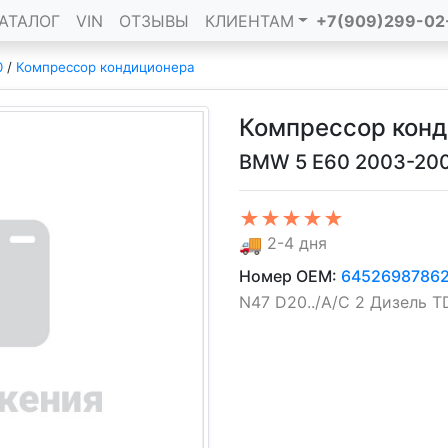
АТАЛОГ
VIN
ОТЗЫВЫ
КЛИЕНТАМ
+7(909)299-02
0
/
Компрессор кондиционера
Компрессор кон
BMW 5 E60 2003-20
★★★★★
🚚
2-4 дня
Номер OEM:
6452698786
N47 D20../A/C 2 Дизель TDI