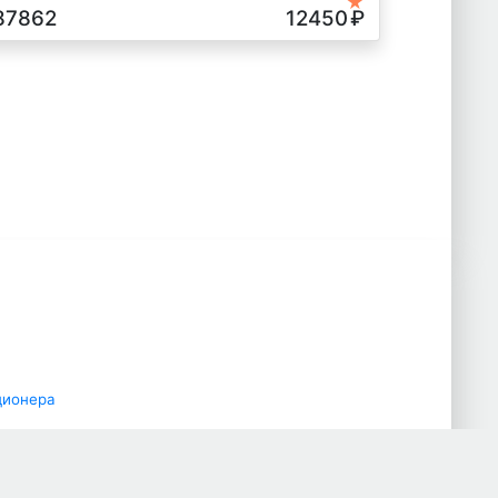
★
 г.в.
87862
12450
₽
ционера