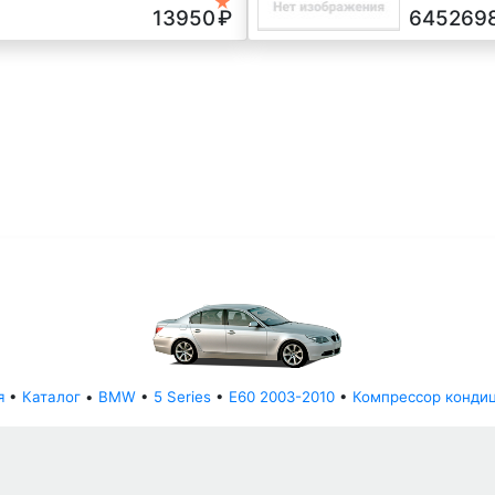
★
черный, 2011
13950
₽
645269
я
•
Каталог
•
BMW
•
5 Series
•
E60 2003-2010
•
Компрессор конди
© АвторазборНН 2022