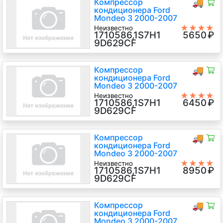
Компрессор
🚚
кондиционера Ford
Mondeo 3 2000-2007
★★★★
Неизвестно
1710586,1S7H1
5650
₽
★
CHBA, CHBB 1.8 Бензин Инжектор,
9D629CF
5-ст.мех., Хэтчбэк 5 дв.,
серебристый, 2006 г.в.
Компрессор
🚚
кондиционера Ford
Mondeo 3 2000-2007
★★★★
Неизвестно
1710586,1S7H1
6450
₽
★
CHBA, CHBB 1.8 Бензин Инжектор,
9D629CF
5-ст.мех., Хэтчбэк 5 дв., серый,
2004 г.в.
Компрессор
🚚
кондиционера Ford
Mondeo 3 2000-2007
★★★★
Неизвестно
1710586,1S7H1
8950
₽
★
CJBA, CJBB 2 Бензин Инжектор, 5-
9D629CF
ст.мех., Хэтчбэк 5 дв., синий, 2004
г.в.
Компрессор
🚚
кондиционера Ford
Mondeo 3 2000-2007