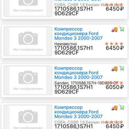
★★★★
CHBA, CHBB 1.8 Бензин Инжектор,
1710586,1S7H1
6450
₽
★
5-ст.мех., Хэтчбэк 5 дв.,
9D629CF
серебристый, 2002 г.в.
Компрессор
🚚
кондиционера Ford
Mondeo 3 2000-2007
★★★★
Неизвестно
1710586,1S7H1
6450
₽
★
CHBA, CHBB 1.8 Бензин Инжектор,
9D629CF
5-ст.мех., Хэтчбэк 5 дв., черный,
2002 г.в.
Компрессор
🚚
кондиционера Ford
Mondeo 3 2000-2007
★★★★
Sanden, 1710586,1S7H-19D629-CF
1710586,1S7H1
6050
₽
★
CHBA, CHBB 1.8 Бензин Инжектор,
9D629CF
5-ст.мех., Универсал, черный, 2002
г.в.
Компрессор
🚚
кондиционера Ford
Mondeo 3 2000-2007
★★★★
CGBA, CGBB 1.8 Бензин Инжектор,
1710586,1S7H1
6450
₽
★
5-ст.мех., Седан, серебристый,