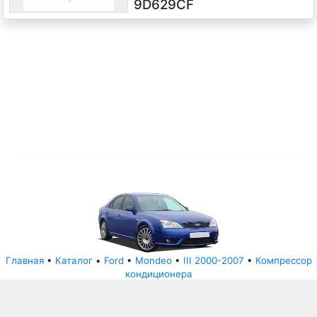
9D629CF
2001 г.в.
Главная
•
Каталог
•
Ford
•
Mondeo
•
III 2000-2007
•
Компрессор
кондиционера
© АвторазборНН 2022