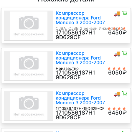
Компрессор
🚚
кондиционера Ford
Mondeo 3 2000-2007
★★★★
CJBA, CJBB 2 Бензин Инжектор, 5-
1710586,1S7H1
6450
₽
★
ст.мех., Универсал, черный, 2000
9D629CF
г.в.
Компрессор
🚚
кондиционера Ford
Mondeo 3 2000-2007
★★★★
Неизвестно
1710586,1S7H1
6050
₽
★
CJBA, CJBB 2 Бензин Инжектор, 5-
9D629CF
ст.мех., Хэтчбэк 5 дв., синий, 2006
г.в.
Компрессор
🚚
кондиционера Ford
Mondeo 3 2000-2007
★★★★
1710586,1S7H-19D629-CF
1710586,1S7H1
6450
₽
★
CJBA, CJBB 2 Бензин Инжектор, 5-
9D629CF
ст.мех., Универсал, серый, 2002 г.в.