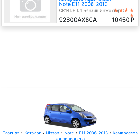
Note E11 2006-2013
★★★★
CR14DE 1.4 Бензин Инжектор, 5-
★
ст.мех., Минивэн, серебристый,
92600AX80A
10450
₽
2006 г.в.
Главная
•
Каталог
•
Nissan
•
Note
•
E11 2006-2013
•
Компрессор
кондиционера