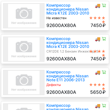
Компрессор
🚚
кондиционера Nissan
Micra K12E 2003-2010
★★★★
Не известен
★
CR12DE 1.2 Бензин Инжектор, 5-
92600AX80A
7450
₽
ст.мех., Хэтчбэк 3 дв., синий, 2006
г.в.
Компрессор
🚚
кондиционера Nissan
Micra K12E 2003-2010
★★★★
CR12DE 1.2 Бензин Инжектор, 5-
★
ст.мех., Хэтчбэк 3 дв., черный, 2007
92600AX80A
7450
₽
г.в.
Компрессор
🚚
кондиционера Nissan
Note E11 2006-2013
★★★★
Дефекты
★
Клинит муфта, ZEXEL без права на
92600AX80A
5650
₽
возврат
CR14DE 1.4 Бензин Инжектор, 5-
ст.мех., Минивэн, серый, 2006 г.в.
Компрессор
🚚
кондиционера Nissan