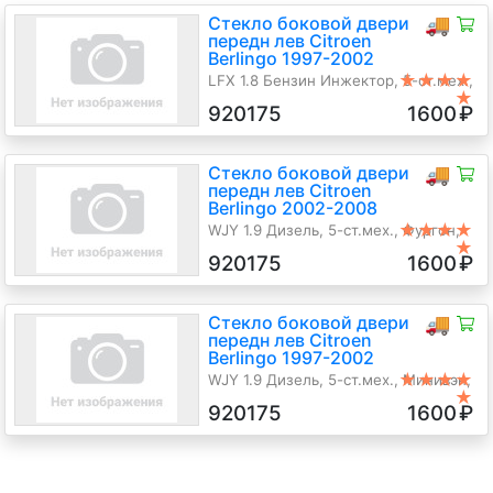
Стекло боковой двери
🚚
передн лев Citroen
Berlingo 1997-2002
★★★★
LFX 1.8 Бензин Инжектор, 5-ст.мех.,
★
Минивэн, красный, 1999 г.в.
920175
1600
₽
Стекло боковой двери
🚚
передн лев Citroen
Berlingo 2002-2008
★★★★
WJY 1.9 Дизель, 5-ст.мех., Фургон,
★
белый, 2004 г.в.
920175
1600
₽
Стекло боковой двери
🚚
передн лев Citroen
Berlingo 1997-2002
★★★★
WJY 1.9 Дизель, 5-ст.мех., Минивэн,
★
синий, 2000 г.в.
920175
1600
₽