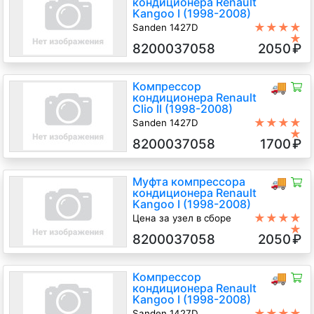
кондиционера Renault
Kangoo I (1998-2008)
★★★★
Sanden 1427D
★
1.2 i Бензин, 2004
8200037058
2050
₽
Компрессор
🚚
кондиционера Renault
Clio II (1998-2008)
★★★★
Sanden 1427D
★
1.2 i Бензин, 2006
8200037058
1700
₽
Муфта компрессора
🚚
кондиционера Renault
Kangoo I (1998-2008)
★★★★
Цена за узел в сборе
★
1.2 i Бензин, Мех., фургон, красный,
8200037058
2050
₽
2004
Компрессор
🚚
кондиционера Renault
Kangoo I (1998-2008)
★★★★
Sanden 1427D