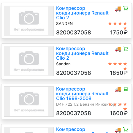
Компрессор
🚚
кондиционера Renault
Clio 2
★★★★
SANDEN
★
1.2 Бензин, АКПП, Хетчбэк 5дв.,
8200037058
1750
₽
2001 г.в.
Компрессор
🚚
кондиционера Renault
Clio 2
★★★★
Sanden
★
1.2 Бензин, АКПП, Хетчбэк 5дв.,
8200037058
1850
₽
2004 г.в.
Компрессор
🚚
кондиционера Renault
Clio 1998-2008
★★★★
D4F 722 1.2 Бензин Инжектор, 5-
★
ст.мех., Хэтчбэк 5 дв., синий, 2005
8200037058
1600
₽
г.в.
Компрессор
🚚