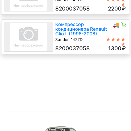
★
1.2 i Бензин, 2002
8200037058
2200
₽
Компрессор
🚚
кондиционера Renault
Clio II (1998-2008)
★★★★
Sanden 1427D
★
1.2 i Бензин, 2005
8200037058
1300
₽