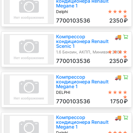
кондиционера Renault
Megane 1
★★★★
Delphi
★
1.6 Бензин, АКПП, Хетчбэк 3дв.,
7700103536
2350
₽
1999 г.в.
Компрессор
🚚
кондиционера Renault
Scenic 1
★★★★
1.6 Бензин, АКПП, Минивэн, 2003
★
г.в.
7700103536
2350
₽
Компрессор
🚚
кондиционера Renault
Megane 1
★★★★
DELPHI
★
1.4 Бензин, АКПП, Хетчбэк 5дв.,
7700103536
1750
₽
1999 г.в.
Компрессор
🚚
кондиционера Renault
Megane 1
★★★★
Delphi