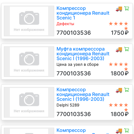
Компрессор
🚚
кондиционера Renault
Scenic 1
★★★★
Дефекты
★
Скол фишки
7700103536
1750
₽
1.6 Бензин, АКПП, Минивэн, 2001
г.в.
Муфта компрессора
🚚
кондиционера Renault
Scenic I (1996-2003)
★★★★
Цена за узел в сборе
★
1.6 i Бензин, Мех., минивэн, серый,
7700103536
1800
₽
2002
Компрессор
🚚
кондиционера Renault
Scenic I (1996-2003)
★★★★
Delphi 5289
★
1.6 i Бензин, 2000
7700103536
1800
₽
Компрессор
🚚