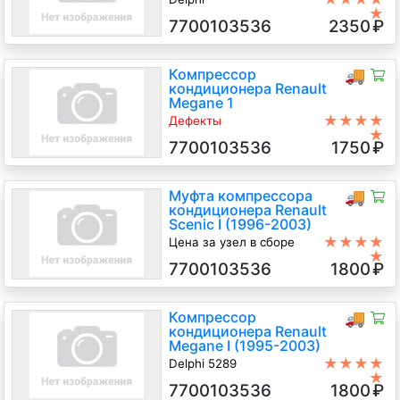
★
1.6 Бензин, АКПП, Хетчбэк 5дв.,
7700103536
2350
₽
2001 г.в.
Компрессор
🚚
кондиционера Renault
Megane 1
★★★★
Дефекты
★
Delphi вмятина крепления
7700103536
1750
₽
1.6 Бензин, АКПП, Хетчбэк 5дв.,
2000 г.в.
Муфта компрессора
🚚
кондиционера Renault
Scenic I (1996-2003)
★★★★
Цена за узел в сборе
★
1.6 i Бензин, Мех., минивэн,
7700103536
1800
₽
красный, 2000
Компрессор
🚚
кондиционера Renault
Megane I (1995-2003)
★★★★
Delphi 5289
★
1.4 i Бензин, 2001
7700103536
1800
₽