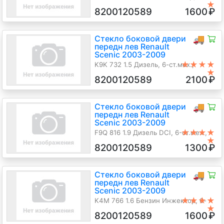
★
ст.мех., Минивэн, серебристый,
8200120589
1600
₽
2005 г.в.
Стекло боковой двери
🚚
передн лев Renault
Scenic 2003-2009
★★★★
K9K 732 1.5 Дизель, 6-ст.мех.,
★
Минивэн, синий, 2005 г.в.
8200120589
2100
₽
Стекло боковой двери
🚚
передн лев Renault
Scenic 2003-2009
★★★★
F9Q 816 1.9 Дизель DCI, 6-ст.мех.,
★
Минивэн, серебристый, 2008 г.в.
8200120589
1300
₽
Стекло боковой двери
🚚
передн лев Renault
Scenic 2003-2009
★★★★
K4M 766 1.6 Бензин Инжектор, 6-
★
ст.мех., Минивэн, серебристый,
8200120589
1600
₽
2007 г.в.