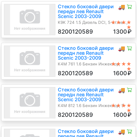
Стекло боковой двери
🚚
передн лев Renault
Scenic 2003-2009
★★★★
K9K 724 1.5 Дизель DCI, 5-ст.мех.,
★
Минивэн, черный, 2006 г.в.
8200120589
1300
₽
Стекло боковой двери
🚚
передн лев Renault
Scenic 2003-2009
★★★★
K4M 761 1.6 Бензин Инжектор,
★
автомат, Минивэн, серебристый,
8200120589
1600
₽
2004 г.в.
Стекло боковой двери
🚚
передн лев Renault
Scenic 2003-2009
★★★★
K4M 812 1.6 Бензин Инжектор, 5-
★
ст.мех., Минивэн, серый, 2005 г.в.
8200120589
1600
₽
Стекло боковой двери
🚚
передн лев Renault