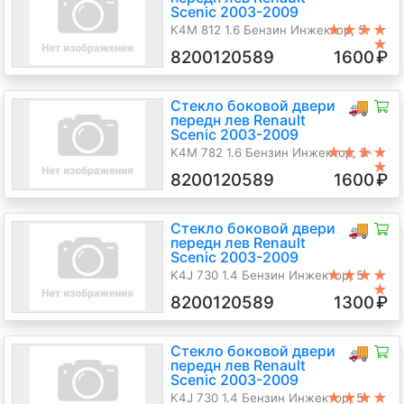
Scenic 2003-2009
★★★★
K4M 812 1.6 Бензин Инжектор, 5-
★
ст.мех., Хэтчбэк 5 дв., серебристый,
8200120589
1600
₽
2005 г.в.
Стекло боковой двери
🚚
передн лев Renault
Scenic 2003-2009
★★★★
K4M 782 1.6 Бензин Инжектор, 5-
★
ст.мех., Минивэн, синий, 2004 г.в.
8200120589
1600
₽
Стекло боковой двери
🚚
передн лев Renault
Scenic 2003-2009
★★★★
K4J 730 1.4 Бензин Инжектор, 5-
★
ст.мех., Минивэн, синий, 2005 г.в.
8200120589
1300
₽
Стекло боковой двери
🚚
передн лев Renault
Scenic 2003-2009
★★★★
K4J 730 1.4 Бензин Инжектор, 5-