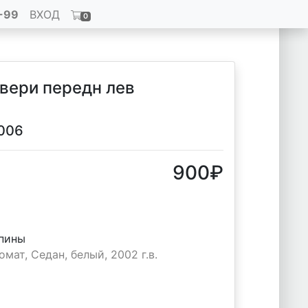
-99
ВХОД
0
двери передн лев
2006
900
₽
апины
мат, Седан, белый, 2002 г.в.