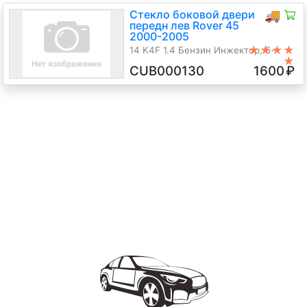
Стекло боковой двери
🚚
передн лев Rover 45
2000-2005
★★★★
14 K4F 1.4 Бензин Инжектор, 5-
★
ст.мех., Хэтчбэк 5 дв., зеленый,
CUB000130
1600
₽
2003 г.в.