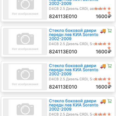
2002-2009
★★★★
D4CB 2.5 Дизель CRDi, автомат
★
4х4, Джип (5-дверный),
824113E010
1600
₽
серебристый, 2003 г.в.
Стекло боковой двери
🚚
передн лев КИА Sorento
2002-2009
★★★★
D4CB 2.5 Дизель CRDi, 5-ст.мех
★
4х4, Джип (5-дверный), синий,
824113E010
1600
₽
2004 г.в.
Стекло боковой двери
🚚
передн лев КИА Sorento
2002-2009
★★★★
D4CB 2.5 Дизель CRDi, 5-ст.мех
★
4х4, Джип (5-дверный),
824113E010
1600
₽
серебристый, 2005 г.в.
Стекло боковой двери
🚚
передн лев КИА Sorento
2002-2009
★★★★
D4CB 2.5 Дизель CRDi, 5-ст.мех