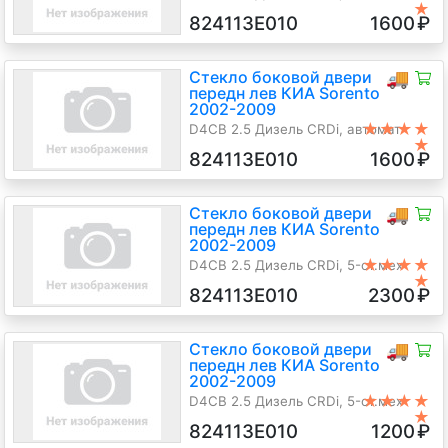
★
4х4, Джип (5-дверный), голубой,
824113E010
1600
₽
2006 г.в.
Стекло боковой двери
🚚
передн лев КИА Sorento
2002-2009
★★★★
D4CB 2.5 Дизель CRDi, автомат
★
4х4, Джип (5-дверный), черный,
824113E010
1600
₽
2003 г.в.
Стекло боковой двери
🚚
передн лев КИА Sorento
2002-2009
★★★★
D4CB 2.5 Дизель CRDi, 5-ст.мех
★
4х4, Джип (5-дверный), черный,
824113E010
2300
₽
2005 г.в.
Стекло боковой двери
🚚
передн лев КИА Sorento
2002-2009
★★★★
D4CB 2.5 Дизель CRDi, 5-ст.мех
★
4х4, Джип (5-дверный), голубой,
824113E010
1200
₽
2006 г.в.