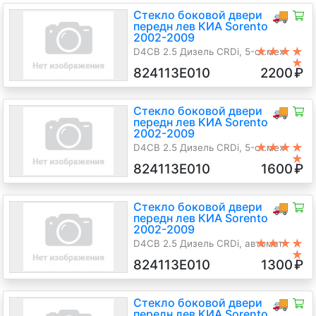
Стекло боковой двери
🚚
передн лев КИА Sorento
2002-2009
★★★★
D4CB 2.5 Дизель CRDi, 5-ст.мех
★
4х4, Джип (5-дверный), черный,
824113E010
2200
₽
2004 г.в.
Стекло боковой двери
🚚
передн лев КИА Sorento
2002-2009
★★★★
D4CB 2.5 Дизель CRDi, 5-ст.мех
★
4х4, Джип (5-дверный), красный,
824113E010
1600
₽
2006 г.в.
Стекло боковой двери
🚚
передн лев КИА Sorento
2002-2009
★★★★
D4CB 2.5 Дизель CRDi, автомат
★
4х4, Джип (5-дверный), черный,
824113E010
1300
₽
2005 г.в.
Стекло боковой двери
🚚
передн лев КИА Sorento