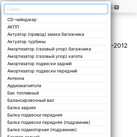
ГЛАВНАЯ
+7(909)299-02-99
0
CD-чейнджер
Главная
/
Каталог
/
BMW
/
3 Series
/
E90 2005-2012
/
АКПП
Актуатор (привод) замка багажника
Актуатор турбины
Запчасти BMW 3 Series E90 2005-2012
Амортизатор (газовый упор) багажника
Амортизатор (газовый упор) капота
Амортизатор подвески задний
Амортизатор подвески передний
Антенна
Аудиомагнитола
Бак топливный
Балансировочный вал
Балка задняя
Балка подвески передняя
Балка подвески передняя (подрамник)
Балка подмоторная (подрамник)
Бампер задний