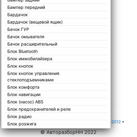
Бампер передний
Бардачок
Бардачок (вещевой ящик)
Бачок ГУР
Бачок омывателя
Бачок расширительный
Блок Bluetooth
Блок иммобилайзера
Блок кнопок
Блок кнопок управления
стеклоподъемниками
Блок комфорта
Блок навигации
Блок (насос) ABS
Блок предохранителей и реле
Блок радио
Главная
•
Каталог
•
BMW
•
3 Series
•
E90 2005-2012
•
Блок розжига
Блок розжига фар (ксенон)
© АвторазборНН 2022