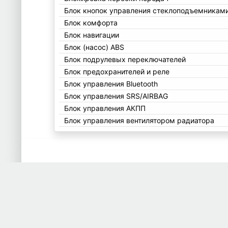
Блок кнопок управления стеклоподъемникам
Блок комфорта
Блок навигации
Блок (насос) ABS
Блок подрулевых переключателей
Блок предохранителей и реле
Блок управления Bluetooth
Блок управления SRS/AIRBAG
Блок управления АКПП
Блок управления вентилятором радиатора
Блок управления двери
Блок управления двигателем ECU
Блок управления климатом/отопителем
Блок управления парктрониками
Блок управления стеклоподъемниками
Блок управления телефоном (Блютуз)
Блок цилиндров дизельный
Блок цилиндров (Шорт блок)