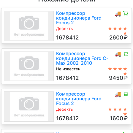
Компрессор
🚚
кондиционера Ford
Focus 2
★★★★
Дефекты
★
Погнута муфта
1678412
2600
₽
1.8 Дизель, АКПП, Хетчбэк 5дв.,
2008 г.в.
Компрессор
🚚
кондиционера Ford C-
Max 2002-2010
★★★★
Не известен
★
KKDA 1.8 Дизель TDCI, 5-ст.мех.,
1678412
9450
₽
Минивэн, синий, 2006 г.в.
Компрессор
🚚
кондиционера Ford
Focus 2
★★★★
Дефекты
★
Погнут балансир, подклинивает
1678412
1600
₽
муфта, дефект крепления
1.8 Дизель, АКПП, Хетчбэк 5дв.,
2007 г.в.