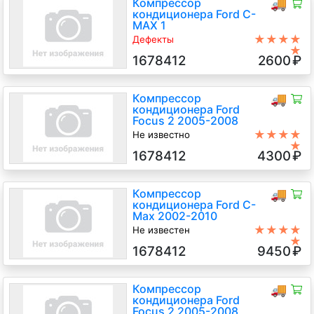
Компрессор
🚚
кондиционера Ford C-
MAX 1
★★★★
Дефекты
★
Вмятины на муфте, маркировка
1678412
2600
₽
справочная не читается
1.8 Дизель, АКПП, Минивэн, 2006
г.в.
Компрессор
🚚
кондиционера Ford
Focus 2 2005-2008
★★★★
Не известно
★
KKDA, KKDB 1.8 Дизель TDCI, 5-
1678412
4300
₽
ст.мех., Хэтчбэк 5 дв., синий, 2006
г.в.
Компрессор
🚚
кондиционера Ford C-
Max 2002-2010
★★★★
Не известен
★
KKDA 1.8 Дизель TDCI, 5-ст.мех.,
1678412
9450
₽
Минивэн, синий, 2009 г.в.
Компрессор
🚚
кондиционера Ford
Focus 2 2005-2008