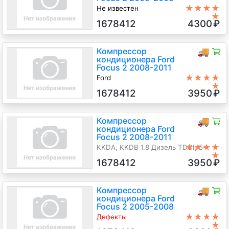
★★★★
Не известен
★
KKDA, KKDB 1.8 Дизель TDCI, 5-
1678412
4300
₽
ст.мех., Универсал, синий, 2005 г.в.
Компрессор
🚚
кондиционера Ford
Focus 2 2008-2011
★★★★
Ford
★
KKDA, KKDB 1.8 Дизель TDCI, 5-
1678412
3950
₽
ст.мех., Хэтчбэк 3 дв., синий, 2008
г.в.
Компрессор
🚚
кондиционера Ford
Focus 2 2008-2011
★★★★
KKDA, KKDB 1.8 Дизель TDCI, 5-
★
ст.мех., Хэтчбэк 5 дв., черный, 2008
1678412
3950
₽
г.в.
Компрессор
🚚
кондиционера Ford
Focus 2 2005-2008
★★★★
Дефекты
★
Ford, дефект креплений