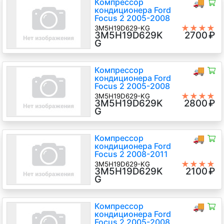
Компрессор
🚚
кондиционера Ford
Focus 2 2005-2008
★★★★
3M5H19D629-KG
3M5H19D629K
2700
₽
★
G8DA, G8DB 1.6 Дизель TDCI, 5-
G
ст.мех., Хэтчбэк 5 дв., синий, 2005
г.в.
Компрессор
🚚
кондиционера Ford
Focus 2 2005-2008
★★★★
3M5H19D629-KG
3M5H19D629K
2800
₽
★
HHDA, HHDB 1.6 Дизель TDCI, 5-
G
ст.мех., Универсал, серебристый,
2007 г.в.
Компрессор
🚚
кондиционера Ford
Focus 2 2008-2011
★★★★
3M5H19D629-KG
3M5H19D629K
2100
₽
★
G8DA, G8DB, G8DC, G8DD, G8DE,
G
G8DF 1.6 Дизель TDCI, 5-ст.мех.,
Хэтчбэк 5 дв., синий, 2010 г.в.
Компрессор
🚚
кондиционера Ford
Focus 2 2005-2008