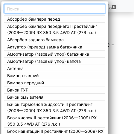
ГЛАВНАЯ
+7(909)299-02-99
0
Абсорбер бампера перед
Главная
/
Каталог
/
Lexus
/
RX
/
Остальные -
/
Абсорбер бампера переднего II рестайлинг
(2006—2009) RX 350 3.5 4WD AT (276 л.с.)
Абсорбер заднего бампера
Запчасти Lexus RX Остальные -
Актуатор (привод) замка багажника
Амортизатор (газовый упор) багажника
Амортизатор (газовый упор) капота
Антенна
Бампер задний
Бампер передний
Бачок ГУР
Бачок омывателя
Бачок тормозной жидкости II рестайлинг
(2006—2009) RX 350 3.5 4WD AT (276 л.с.)
Блок кнопок II рестайлинг (2006—2009) RX
350 3.5 4WD AT (276 л.с.)
Блок навигации II рестайлинг (2006—2009) RX