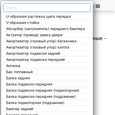
ГЛАВНАЯ
+7(909)299-02-99
0
U-образная растяжка щита передка
Главная
/
Каталог
/
Mini
/
Остальные
/
Остальные -
/
V-образная стойка
Абсорбер (наполнитель) переднего бампера
Актуатор (привод) замка двери
Запчасти Mini Остальные Остальные -
Амортизатор (газовый упор) багажника
Амортизатор (газовый упор) капота
Амортизатор подвески задний
Амортизатор подвески передний
Антенна
Бак топливный
Балка задняя
Балка подвески передняя
Балка подвески передняя (подмоторная)
Балка подвески передняя (подрамник)
Балка подмоторная (подрамник)
Бампер задний
Бампер передний