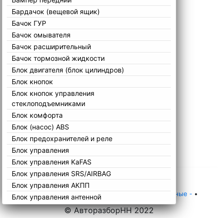
Бардачок (вещевой ящик)
Бачок ГУР
Бачок омывателя
Бачок расширительный
Бачок тормозной жидкости
Блок двигателя (блок цилиндров)
Блок кнопок
Блок кнопок управления
стеклоподъемниками
Блок комфорта
Блок (насос) ABS
Блок предохранителей и реле
Блок управления
Блок управления KaFAS
Блок управления SRS/AIRBAG
Блок управления АКПП
Главная
•
Каталог
•
Mini
•
Остальные
•
Остальные -
•
Блок управления антенной
Блок управления вентилятором радиатора
© АвторазборНН 2022