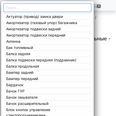
ГЛАВНАЯ
+7(909)299-02-99
0
Актуатор (привод) замка двери
Главная
/
Каталог
/
Mitsubishi
/
Grandis
/
Остальные -
/
Амортизатор (газовый упор) багажника
Амортизатор подвески задний
Амортизатор подвески передний
Запчасти Mitsubishi Grandis Остальные -
Антенна
Бак топливный
Балка задняя
Балка подвески передняя (подрамник)
Балка продольная
Бампер задний
Бампер передний
Бардачок
Бачок ГУР
Бачок омывателя
Бачок расширительный
Блок кнопок управления
стеклоподъемниками