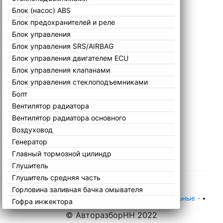
Блок (насос) ABS
Блок предохранителей и реле
Блок управления
Блок управления SRS/AIRBAG
Блок управления двигателем ECU
Блок управления клапанами
Блок управления стеклоподъемниками
Болт
Вентилятор радиатора
Вентилятор радиатора основного
Воздуховод
Генератор
Главный тормозной цилиндр
Глушитель
Глушитель средняя часть
Горловина заливная бачка омывателя
Главная
•
Каталог
•
Mitsubishi
•
Grandis
•
Остальные -
•
Гофра инжектора
Гудок (сигнал клаксон)
© АвторазборНН 2022