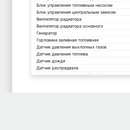
Блок управления топливным насосом
Блок управления центральным замком
Вентилятор радиатора
Вентилятор радиатора основного
Генератор
Горловина заливная топливная
Датчик давления выхлопных газов
Датчик давления топлива
Датчик дождя
Датчик распредвала
Датчик расхода воздуха (ДМРВ)
Датчик угла поворота
Датчик удара
Датчик уровня масла
Датчик уровня топлива
Датчик ускорения
Дверь багажника
Дверь боковая задн лев