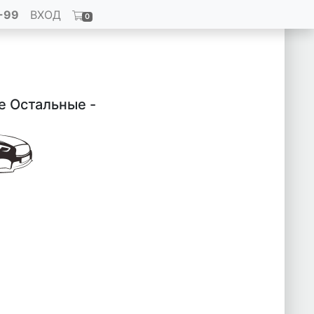
-99
ВХОД
0
e Остальные -