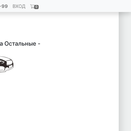
-99
ВХОД
0
da Остальные -