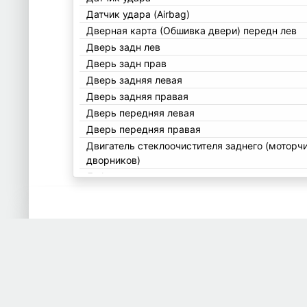
Датчик удара (Airbag)
Дверная карта (Обшивка двери) передн лев
Дверь задн лев
Дверь задн прав
Дверь задняя левая
Дверь задняя правая
Дверь передняя левая
Дверь передняя правая
Двигатель стеклоочистителя заднего (моторч
дворников)
Дефлектор
Джойстик регулировки зеркал
Динамик
Диск железный
Диск тормозной задний
Диск тормозной передн
Диск тормозной передний
Дисплей мультимедиа