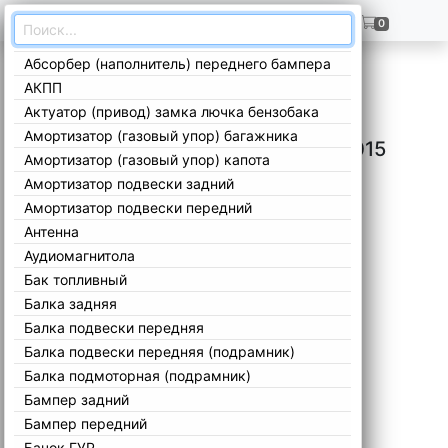
ГЛАВНАЯ
+7(909)299-02-99
0
Абсорбер (наполнитель) переднего бампера
Главная
/
Каталог
/
Opel
/
Astra
/
J 2009-2015
/
АКПП
Актуатор (привод) замка лючка бензобака
Амортизатор (газовый упор) багажника
Запчасти Opel Astra J 2009-2015
Амортизатор (газовый упор) капота
Амортизатор подвески задний
Амортизатор подвески передний
Антенна
Аудиомагнитола
Бак топливный
Балка задняя
Балка подвески передняя
Балка подвески передняя (подрамник)
Балка подмоторная (подрамник)
Бампер задний
Бампер передний
Бачок ГУР