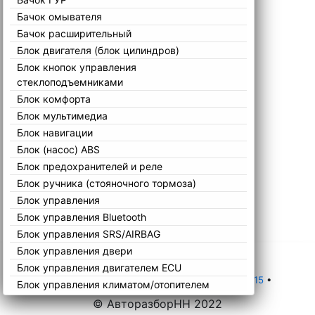
Бачок омывателя
Бачок расширительный
Блок двигателя (блок цилиндров)
Блок кнопок управления
стеклоподъемниками
Блок комфорта
Блок мультимедиа
Блок навигации
Блок (насос) ABS
Блок предохранителей и реле
Блок ручника (стояночного тормоза)
Блок управления
Блок управления Bluetooth
Блок управления SRS/AIRBAG
Блок управления двери
Блок управления двигателем ECU
Главная
•
Каталог
•
Opel
•
Astra
•
J 2009-2015
•
Блок управления климатом/отопителем
Блок управления парктрониками
© АвторазборНН 2022