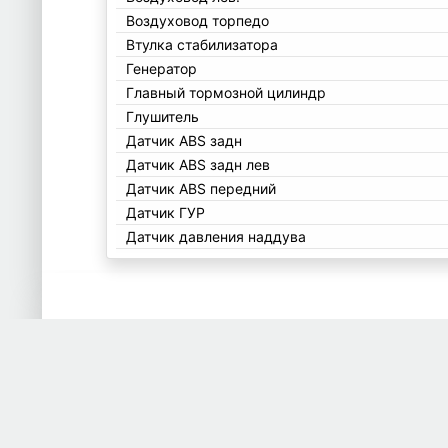
Воздуховод торпедо
Втулка стабилизатора
Генератор
Главный тормозной цилиндр
Глушитель
Датчик ABS задн
Датчик ABS задн лев
Датчик ABS передний
Датчик ГУР
Датчик давления наддува
Датчик давления топлива
Датчик кислородный верхний
Датчик педали газа
Датчик положения коленвала
Датчик расхода воздуха (ДМРВ)
Датчик скорости
Датчик уровня топлива
Дверь задняя левая