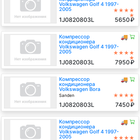
Volkswagen Golf 4 1997-
2005
★★★★
★
BCA 1.4 Бензин Инжектор, 5-
1J0820803L
5650
₽
ст.мех., Хэтчбэк 5 дв., черный, 2003
г.в.
Компрессор
🚚
кондиционера
Volkswagen Golf 4 1997-
2005
★★★★
★
Sanden
1J0820803L
7950
₽
ATD 1.9 Дизель TDI, 5-ст.мех.,
Хэтчбэк 5 дв., серебристый, 2003
г.в.
Компрессор
🚚
кондиционера
Volkswagen Bora
★★★★
Sanden
★
ATD 1.9 Дизель TDI, 5-ст.мех.,
1J0820803L
7450
₽
Седан, синий, 2004 г.в.
Компрессор
🚚
кондиционера
Volkswagen Golf 4 1997-
2005
★★★★