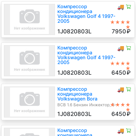
Компрессор
🚚
кондиционера
Volkswagen Golf 4 1997-
2005
★★★★
★
Sanden
1J0820803L
7950
₽
ARL 1.9 Дизель TDI, 6-ст.мех.,
Хэтчбэк 5 дв., черный, 2003 г.в.
Компрессор
🚚
кондиционера
Volkswagen Golf 4 1997-
2005
★★★★
★
BCB 1.6 Бензин Инжектор, 5-
1J0820803L
6450
₽
ст.мех., Хэтчбэк 5 дв., серебристый,
2003 г.в.
Компрессор
🚚
кондиционера
Volkswagen Bora
★★★★
BCB 1.6 Бензин Инжектор, 5-
★
ст.мех., Седан, серебристый, 2003
1J0820803L
6450
₽
г.в.
Компрессор
🚚
кондиционера