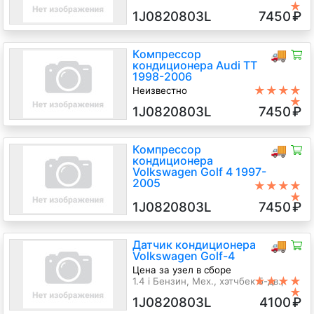
★
Zexel
1J0820803L
7450
₽
AZD 1.6 Бензин Инжектор, 5-
ст.мех., Хэтчбэк 5 дв., серебристый,
2001 г.в.
Компрессор
🚚
кондиционера Audi TT
1998-2006
★★★★
Неизвестно
★
ARY 1.8 Бензин Турбо-инжектор, 6-
1J0820803L
7450
₽
ст.мех 4х4, Купе, серебристый,
2003 г.в.
Компрессор
🚚
кондиционера
Volkswagen Golf 4 1997-
2005
★★★★
★
Неизвестно
1J0820803L
7450
₽
AZD 1.6 Бензин Инжектор, 5-
ст.мех., Хэтчбэк 3 дв., зеленый,
2001 г.в.
Датчик кондиционера
🚚
Volkswagen Golf-4
Цена за узел в сборе
★★★★
1.4 i Бензин, Мех., хэтчбек 5-дв.,
★
чёрный, 2002
1J0820803L
4100
₽