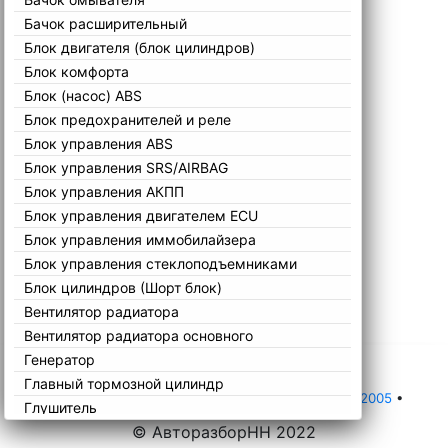
Бачок расширительный
Блок двигателя (блок цилиндров)
Блок комфорта
Блок (насос) ABS
Блок предохранителей и реле
Блок управления ABS
Блок управления SRS/AIRBAG
Блок управления АКПП
Блок управления двигателем ECU
Блок управления иммобилайзера
Блок управления стеклоподъемниками
Блок цилиндров (Шорт блок)
Вентилятор радиатора
Вентилятор радиатора основного
Генератор
Главный тормозной цилиндр
Главная
•
Каталог
•
Volkswagen
•
Lupo
•
1998-2005
•
Глушитель
© АвторазборНН 2022
Головка блока цилиндров