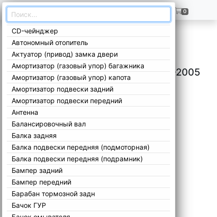
ГЛАВНАЯ
+7(909)299-02-99
0
CD-чейнджер
Главная
/
Каталог
/
Volkswagen
/
Lupo
/
1998-2005
/
Автономный отопитель
Актуатор (привод) замка двери
Амортизатор (газовый упор) багажника
Запчасти Volkswagen Lupo 1998-2005
Амортизатор (газовый упор) капота
Амортизатор подвески задний
Амортизатор подвески передний
Антенна
Балансировочный вал
Балка задняя
Балка подвески передняя (подмоторная)
Балка подвески передняя (подрамник)
Бампер задний
Бампер передний
Барабан тормозной задн
Бачок ГУР
Бачок омывателя